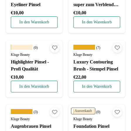
Eyeliner Pinsel
super zum Verblenden
vom Lidschatten
Normaler Preis
Normaler Preis
€10,00
€10,00
In den Warenkorb
In den Warenkorb
★★★★★
★★★★★
(0)
(7)
Kluge Beauty
Kluge Beauty
Highlighter Pinsel -
Luxury Contouring
Profi Qualität
Brush - Stempel Pinsel
Normaler Preis
Normaler Preis
€10,00
€22,00
In den Warenkorb
In den Warenkorb
Ausverkauft
★★★★★
★★★★★
(3)
(0)
Kluge Beauty
Kluge Beauty
Augenbrauen Pinsel
Foundation Pinsel