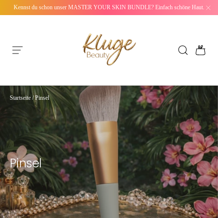
Kennst du schon unser MASTER YOUR SKIN BUNDLE? Einfach schöne Haut.
Direkt zum Inhalt
Suchen
Ein
Menü
Kluge Beauty
Startseite
/
Pinsel
Pinsel