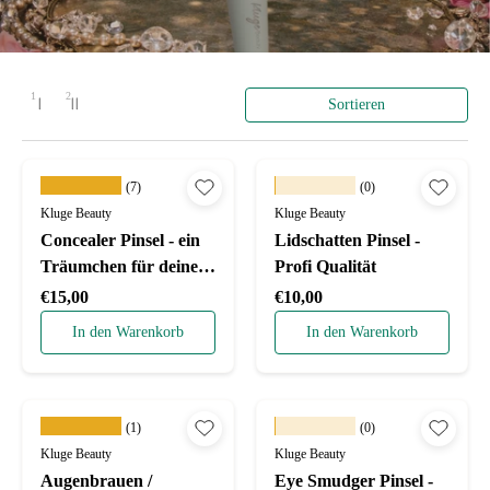
1
2
Sortieren
1 Spalte
2 Spalten
Layout ändern
★★★★★
★★★★★
(7)
(0)
Kluge Beauty
Kluge Beauty
Concealer Pinsel - ein
Lidschatten Pinsel -
Träumchen für deinen
Profi Qualität
Augenbereich
Normaler Preis
Normaler Preis
€15,00
€10,00
In den Warenkorb
In den Warenkorb
★★★★★
★★★★★
(1)
(0)
Kluge Beauty
Kluge Beauty
Augenbrauen /
Eye Smudger Pinsel -