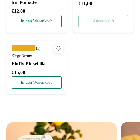
für Pomade
Normaler Preis
€11,00
Normaler Preis
€12,00
In den Warenkorb
Ausverkauft
★★★★★
(1)
Kluge Beauty
Fluffy Pinsel lila
Normaler Preis
€15,00
In den Warenkorb