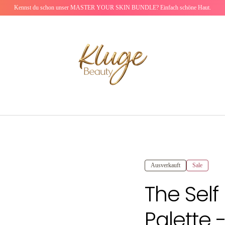
Kennst du schon unser MASTER YOUR SKIN BUNDLE? Einfach schöne Haut.
Kluge Beauty
Ausverkauft
Sale
laden
alerieansicht laden
The Self
Palette 