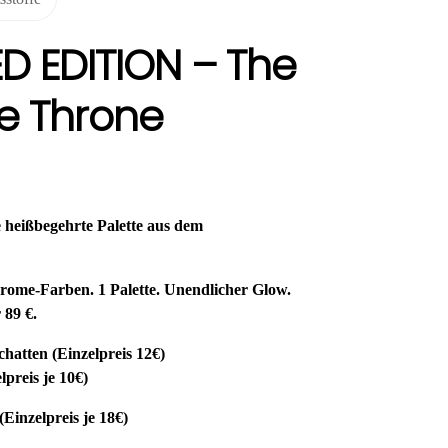
ED EDITION – The
ve Throne
ie heißbegehrte Palette aus dem
ome-Farben. 1 Palette. Unendlicher Glow.
r 89 €.
atten (Einzelpreis 12€)
lpreis je 10€)
(Einzelpreis je 18€)