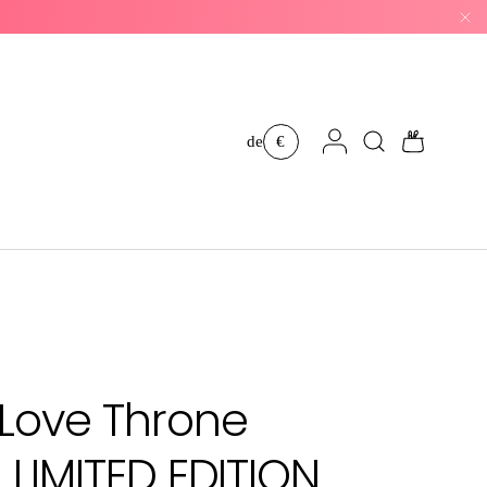
Einloggen
Suchen
Einkaufs
de
€
 Love Throne
- LIMITED EDITION