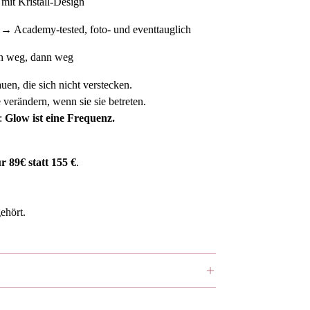
mit Kristall-Design
 → Academy-tested, foto- und eventtauglich
nn weg, dann weg
auen, die sich nicht verstecken.
verändern, wenn sie sie betreten.
n:
Glow ist eine Frequenz.
ür 89€ statt 155 €
.
ehört.