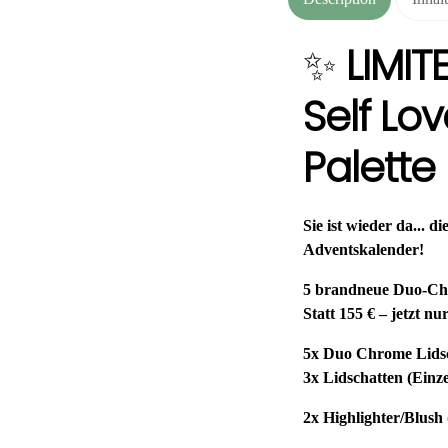
✨
LIMIT
Self Lo
Palette
Sie ist wieder da... d
Adventskalender!
5 brandneue Duo-Chr
Statt 155 € – jetzt nu
5x Duo Chrome Lidsch
3x Lidschatten (Einze
2x Highlighter/Blush 