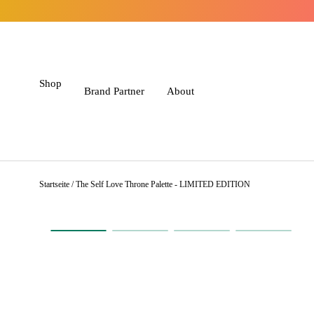
Direkt zum Inhalt
Shop
Brand Partner
About
Startseite
/
The Self Love Throne Palette - LIMITED EDITION
Zu Produktinformationen springen
Bild 1 in Galerieansicht laden
Video 1 in Galerieansicht abspielen
Bild 2 in Galerieansicht 
Bild 3 in G